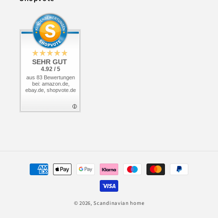
SEHR GUT
SEHR GUT
SEHR GUT
4.95 / 5
4.95 / 5
4.92 / 5
aus 211 Bewertungen
aus 211 Bewertungen
aus 83 Bewertungen
bei: amazon.de,
bei: amazon.de,
bei: amazon.de,
ebay.de, shopvote.de
shopvote.de
shopvote.de
Zahlungsmethoden
© 2026,
Scandinavian home